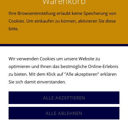
Warenkorb
Ihre Browsereinstellung erlaubt keine Speicherung von
Cookies. Um einkaufen zu können, aktivieren Sie diese
bitte.
Anfrageformular
Impressum
Sitemap
AGB
Datenschutz
Hilfe
Versand
An Abmeldung
Wir verwenden Cookies um unsere Website zu
Newsletter
Links
Vermittlungsgeschenk
optimieren und Ihnen das bestmögliche Online-Erlebnis
zu bieten. Mit dem Klick auf "Alle akzeptieren" erklären
Stiegen-Welt.at Ihr Experte für Treppen - Stiegen - Geländer
Sie sich damit einverstanden.
Erweiterte Einstellungen
ALLE AKZEPTIEREN
ALLE ABLEHNEN