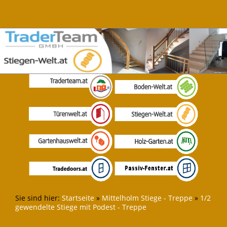
Sie sind hier:
Startseite
»
Mittelholm Stiege - Treppe
»
1/2
gewendelte Stiege mit Podest - Treppe