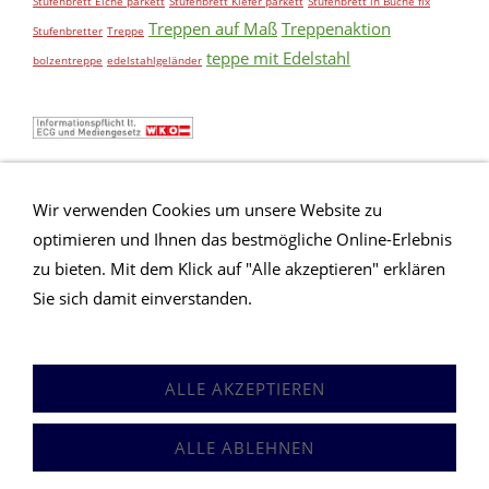
Stufenbrett Eiche parkett
Stufenbrett Kiefer parkett
Stufenbrett in Buche fix
Wir sind einer der führenden Stiegen Online Shops
Treppen auf Maß
Treppenaktion
Stufenbretter
Treppe
Für den Bereich Stiegen und Treppe, Stiege,
teppe mit Edelstahl
bolzentreppe
edelstahlgeländer
Wangenstiege, Bolzenstiege, Betonstiegenverkleidung,
Stufen auf Betonverkleidung Freundliche Grüße
Ihr Traderteam.at Team!
Wir verwenden Cookies um unsere Website zu
optimieren und Ihnen das bestmögliche Online-Erlebnis
zu bieten. Mit dem Klick auf "Alle akzeptieren" erklären
Sie sich damit einverstanden.
Erweiterte
Einstellungen
Anfrageformular
Impressum
Sitemap
AGB
ALLE AKZEPTIEREN
Datenschutz
Hilfe
Versand
An Abmeldung
Newsletter
Links
Vermittlungsgeschenk
ALLE ABLEHNEN
Stiegen-Welt.at Ihr Experte für Treppen - Stiegen - Geländer