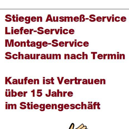
Die Montage erfolgt über unser geschultes
Montagepersonal meistens von einem Tischler und
einem Tischlermeister!
Für Edelstahlgeländer Prüstungsgeländer - Handläufe -
Leisten egal was Sie wollen wir haben die Lösung für
Sie:
Hier noch einige Suchbegriffe für Sie unter denen Sie
nachsehen können:
renovieren - Schlosserei - Renovierung - Innenausbau -
Balkongeländer - Haustüre - Treppe Geländer -
Altbausanierung - Steckerleisten - Treppenstufen -
Treppenbau - Furnier - Holztreppen - Holzboden -
Holztreppe - Parkettboden - Dachausbau -