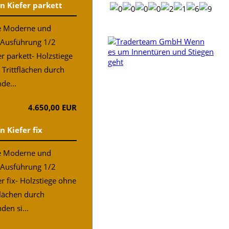
n Kiefer parkett
ne Moderne und
 Ausführung 1/2
r parkett- Holzstiege
Trittflächen durch
de...
4.650,00 EUR
n Kiefer fix
ne Moderne und
 Ausführung 1/2
er fix- Holzstiege ohne
flächen durch
en si...