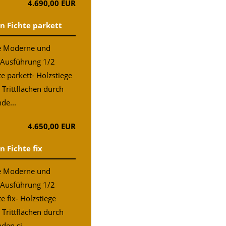
4.690,00 EUR
in Fichte parkett
ne Moderne und
 Ausführung 1/2
te parkett- Holzstiege
Trittflächen durch
de...
4.650,00 EUR
n Fichte fix
ne Moderne und
 Ausführung 1/2
e fix- Holzstiege
Trittflächen durch
en si...