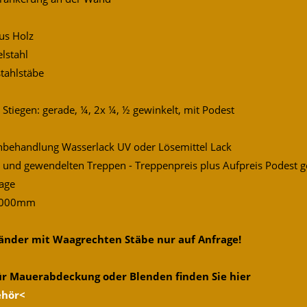
us Holz
elstahl
stahlstäbe
Stiegen: gerade, ¼, 2x ¼, ½ gewinkelt, mit Podest
nbehandlung Wasserlack UV oder Lösemittel Lack
 und gewendelten Treppen - Treppenpreis plus Aufpreis Podest 
age
 1000mm
änder mit Waagrechten Stäbe nur auf Anfrage!
ür Mauerabdeckung oder Blenden finden Sie hier
ehör<