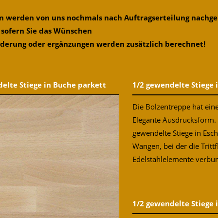
gen werden von uns nochmals nach Auftragserteilung nach
 sofern Sie das Wünschen
nderung oder ergänzungen werden zusätzlich berechnet!
elte Stiege in Buche parkett
1/2 gewendelte Stiege i
Die Bolzentreppe hat ei
Elegante Ausdrucksform.
gewendelte Stiege in Esch
Wangen, bei der die Tritt
Edelstahlelemente verbun
1/2 gewendelte Stiege 