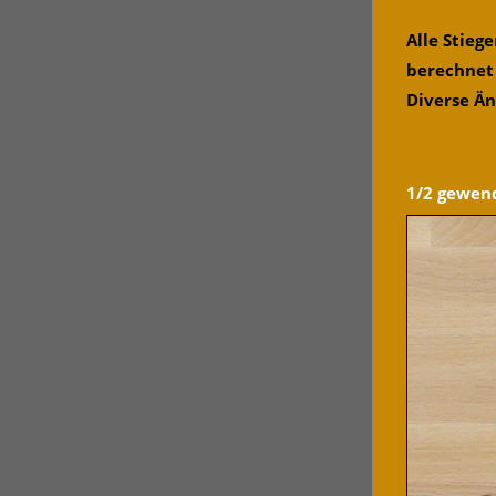
Alle Stie
berechnet
Diverse Ä
1/2 gewend