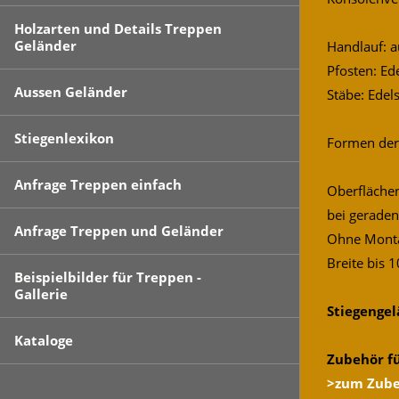
Holzarten und Details Treppen
Geländer
Handlauf: a
Pfosten: Ed
Aussen Geländer
Stäbe: Edel
Stiegenlexikon
Formen der 
Anfrage Treppen einfach
Oberfläche
bei geraden
Anfrage Treppen und Geländer
Ohne Mont
Breite bis
Beispielbilder für Treppen -
Gallerie
Stiegengel
Kataloge
Zubehör f
>zum Zub