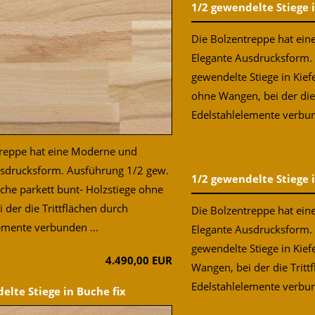
1/2 gewendelte Stiege i
Die Bolzentreppe hat ei
Elegante Ausdrucksform.
gewendelte Stiege in Kiefe
ohne Wangen, bei der die 
Edelstahlelemente verbun
treppe hat eine Moderne und
usdrucksform. Ausführung 1/2 gew.
1/2 gewendelte Stiege i
uche parkett bunt- Holzstiege ohne
 der die Trittflächen durch
Die Bolzentreppe hat ei
emente verbunden ...
Elegante Ausdrucksform.
gewendelte Stiege in Kief
4.490,00 EUR
Wangen, bei der die Tritt
Edelstahlelemente verbund
elte Stiege in Buche fix