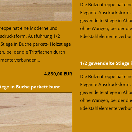
Die Bolzentreppe hat ei
Elegante Ausdrucksform.
gewendelte Stiege in Ahor
treppe hat eine Moderne und
ohne Wangen, bei der die 
usdrucksform. Ausführung 1/2
Edelstahlelemente verbun
Stiege in Buche parkett- Holzstiege
, bei der die Trittflächen durch
emente verbunden...
1/2 gewendelte Stiege i
4.830,00 EUR
Die Bolzentreppe hat ei
Elegante Ausdrucksform.
tiege in Buche parkett bunt
gewendelte Stiege in Ahor
ohne Wangen, bei der die 
Edelstahlelemente verbun