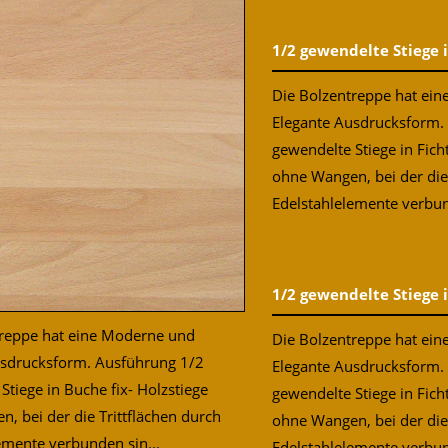
1/2 gewendelte Stiege 
Die Bolzentreppe hat ei
Elegante Ausdrucksform.
gewendelte Stiege in Fich
ohne Wangen, bei der die 
Edelstahlelemente verbun
1/2 gewendelte Stiege i
treppe hat eine Moderne und
Die Bolzentreppe hat ei
usdrucksform. Ausführung 1/2
Elegante Ausdrucksform.
Stiege in Buche fix- Holzstiege
gewendelte Stiege in Ficht
, bei der die Trittflächen durch
ohne Wangen, bei der die 
emente verbunden sin...
Edelstahlelemente verbund