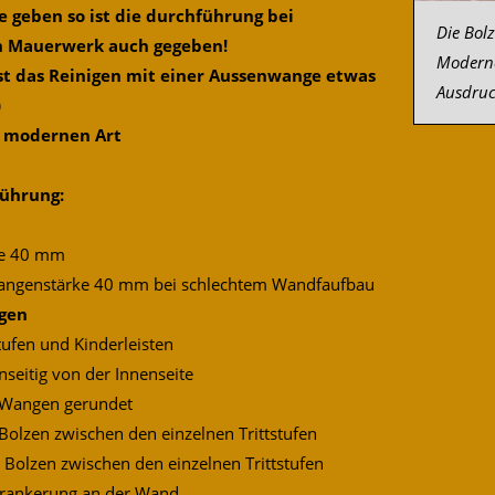
 geben so ist die durchführung bei
Die Bol
n Mauerwerk auch gegeben!
Moderne
ist das Reinigen mit einer Aussenwange etwas
Ausdruc
)
r modernen Art
ührung:
ke 40 mm
angenstärke 40 mm bei schlechtem Wandfaufbau
ngen
ufen und Kinderleisten
nseitig von der Innenseite
 Wangen gerundet
 Bolzen zwischen den einzelnen Trittstufen
 Bolzen zwischen den einzelnen Trittstufen
rankerung an der Wand