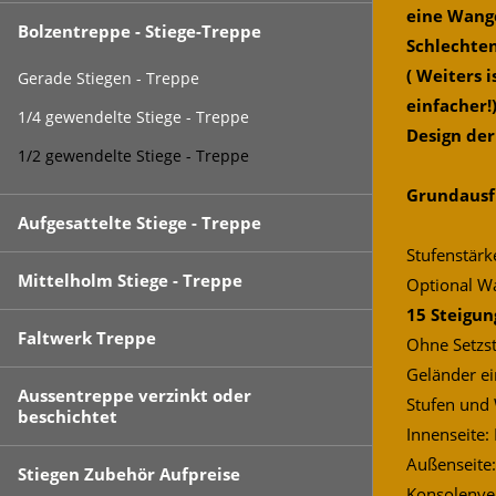
eine Wange
Bolzentreppe - Stiege-Treppe
Schlechte
( Weiters 
Gerade Stiegen - Treppe
einfacher!
1/4 gewendelte Stiege - Treppe
Design de
1/2 gewendelte Stiege - Treppe
Grundausf
Aufgesattelte Stiege - Treppe
Stufenstär
Mittelholm Stiege - Treppe
Optional W
15 Steigu
Faltwerk Treppe
Ohne Setzst
Geländer ei
Aussentreppe verzinkt oder
Stufen und
beschichtet
Innenseite:
Außenseite:
Stiegen Zubehör Aufpreise
Konsolenve