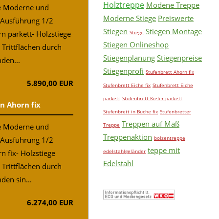
Holztreppe
Modene Treppe
ne Moderne und
Moderne Stiege
Preiswerte
 Ausführung 1/2
Stiegen
Stiegen Montage
n parkett- Holzstiege
Stiege
Stiegen Onlineshop
Trittflächen durch
Stiegenplanung
Stiegenpreise
den...
Stiegenprofi
Stufenbrett Ahorn fix
5.890,00 EUR
Stufenbrett Eiche fix
Stufenbrett Eiche
parkett
Stufenbrett Kiefer parkett
n Ahorn fix
Stufenbrett in Buche fix
Stufenbretter
Treppen auf Maß
Treppe
ne Moderne und
Treppenaktion
bolzentreppe
 Ausführung 1/2
teppe mit
edelstahlgeländer
n fix- Holzstiege
Edelstahl
Trittflächen durch
den sin...
6.274,00 EUR