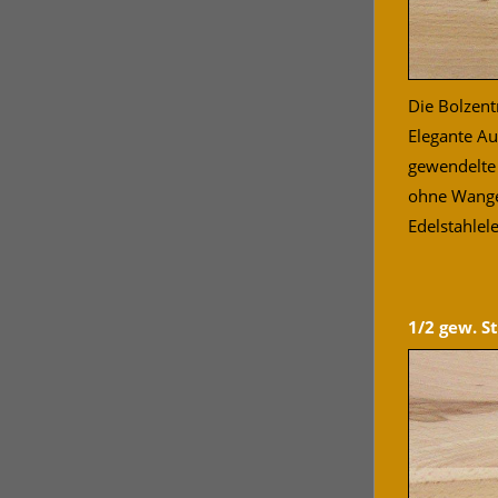
Die Bolzen
Elegante A
gewendelte 
ohne Wangen
Edelstahlel
1/2 gew. S