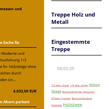
gemessen und
Treppe Holz und
Metall
Eingestemmte
n Esche fix
Treppe
ne Moderne und
 Ausführung 1/2
e fix- Holzstiege ohne
flächen durch
den sin...
Aktion
1/2 gew. stiege
1/4 gew. stiege
6.032,00 EUR
Stiege
Beschreibung der Holzarten
STiegen Treppen
Betonverkleidung
in Ahorn parkett
Holzstiege
Geländer