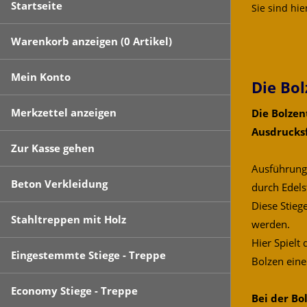
Startseite
Sie sind hie
Warenkorb anzeigen (
0
Artikel)
Mein Konto
Die Bo
Merkzettel anzeigen
Die Bolze
Ausdrucks
Zur Kasse gehen
Ausführung 
Beton Verkleidung
durch Edels
Diese Stieg
Stahltreppen mit Holz
werden.
Hier Spielt
Eingestemmte Stiege - Treppe
Bolzen eine
Economy Stiege - Treppe
Bei der Bo