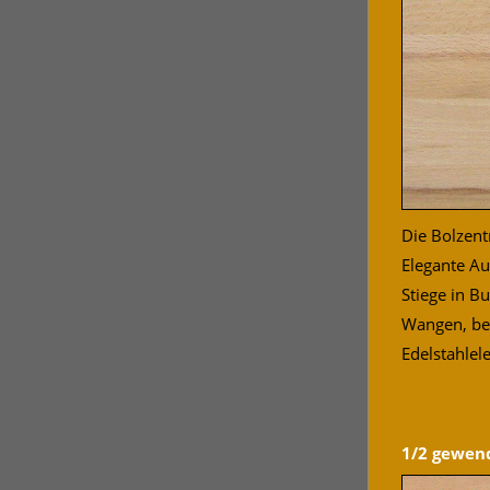
Die Bolzen
Elegante A
Stiege in B
Wangen, bei
Edelstahlel
1/2 gewend