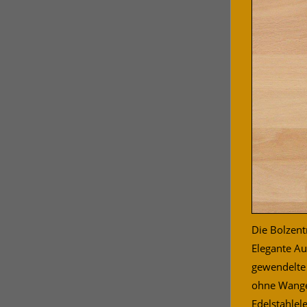
Die Bolzen
Elegante A
gewendelte 
ohne Wangen
Edelstahlel