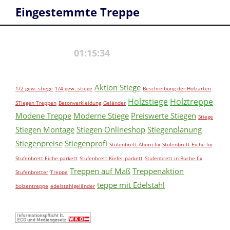
Eingestemmte Treppe
Aktion Stiege
1/2 gew. stiege
1/4 gew. stiege
Beschreibung der Holzarten
Holzstiege
Holztreppe
STiegen Treppen
Betonverkleidung
Geländer
Modene Treppe
Moderne Stiege
Preiswerte Stiegen
Stiege
Stiegen Montage
Stiegen Onlineshop
Stiegenplanung
Stiegenpreise
Stiegenprofi
Stufenbrett Ahorn fix
Stufenbrett Eiche fix
Stufenbrett Eiche parkett
Stufenbrett Kiefer parkett
Stufenbrett in Buche fix
Treppen auf Maß
Treppenaktion
Stufenbretter
Treppe
teppe mit Edelstahl
bolzentreppe
edelstahlgeländer