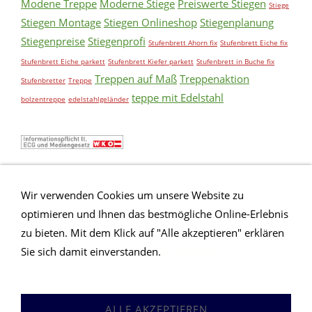
Modene Treppe
Moderne Stiege
Preiswerte Stiegen
Stiege
Stiegen Montage
Stiegen Onlineshop
Stiegenplanung
Stiegenpreise
Stiegenprofi
Stufenbrett Ahorn fix
Stufenbrett Eiche fix
Stufenbrett Eiche parkett
Stufenbrett Kiefer parkett
Stufenbrett in Buche fix
Treppen auf Maß
Treppenaktion
Stufenbretter
Treppe
teppe mit Edelstahl
bolzentreppe
edelstahlgeländer
Wir verwenden Cookies um unsere Website zu
optimieren und Ihnen das bestmögliche Online-Erlebnis
zu bieten. Mit dem Klick auf "Alle akzeptieren" erklären
Sie sich damit einverstanden.
Erweiterte
Einstellungen
Anfrageformular
Impressum
Sitemap
AGB
ALLE AKZEPTIEREN